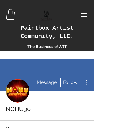
Paintbox Artist
Community, LLC.
The Business of ART
More actions
Message
Follow
NOHU90