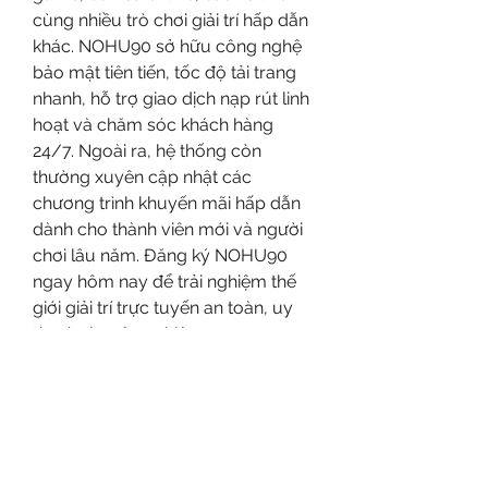
cùng nhiều trò chơi giải trí hấp dẫn 
khác. NOHU90 sở hữu công nghệ 
bảo mật tiên tiến, tốc độ tải trang 
nhanh, hỗ trợ giao dịch nạp rút linh 
hoạt và chăm sóc khách hàng 
24/7. Ngoài ra, hệ thống còn 
thường xuyên cập nhật các 
chương trình khuyến mãi hấp dẫn 
dành cho thành viên mới và người 
chơi lâu năm. Đăng ký NOHU90 
ngay hôm nay để trải nghiệm thế 
giới giải trí trực tuyến an toàn, uy 
tín và chuyên nghiệp.
- WEBSITE: 
https://nohu90.us.com/
- SĐT: 0977666688
- EMAIL: 
nohu90uscom@gmail.com